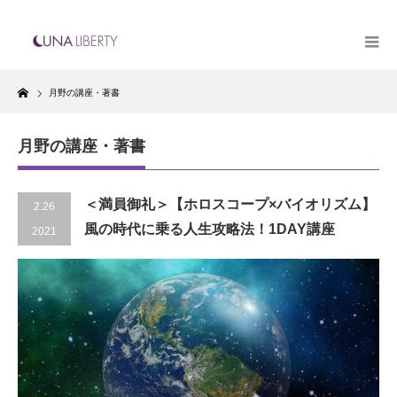
Home
月野の講座・著書
月野の講座・著書
＜満員御礼＞【ホロスコープ×バイオリズム】
2.26
風の時代に乗る人生攻略法！1DAY講座
2021